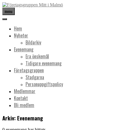
menu
Hem
Nyheter
Bildarkiv
Evenemang
Era önskemål
Tidigare evenemang
Företagsgruppen
Stadgarna
Personuppgiftspolicy
Medlemmar
Kontakt
Bli medlem
Arkiv:
Evenemang
0 evenemang har hittats.