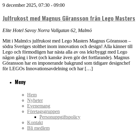
9 december 2025, 07:30
-
09:00
Julfrukost med Magnus Göransson från Lego Masters
Elite Hotel Savoy
Norra Vallgatan 62, Malmö
Mitt i Malmö:s julfrukost med Lego Masters Magnus Göransson –
södra Sveriges stolthet inom innovation och design! Alla känner till
Lego och förmodligen har nästa alla av oss lekt/byggt med Lego
någon gång i livet (och kanske även gör det fortfarande). Magnus
Göransson har en imponerande bakgrund som tidigare designchef
för LEGOs Innovationsavdelning och har […]
Meny
Hem
Nyheter
Evenemang
Företagsgruppen
Personuppgiftspolicy
Kontakt
Bli medlem