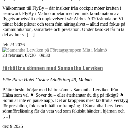
Välkommen till FlyBy – där insikter från cockpit möter kraften i
teamwork FlyBy i Malmö arbetar med en unik kombination av
flygets arbetssätt och upplevelser i vår Airbus A320-simulator. Vi
tränar både piloter och team från näringslivet – alltid med fokus på
kommunikation, samarbete och prestation. Under besöket får ni ta
del av hur vi […]
feb
23
2026
23 februari, 07:30
-
09:30
Förbättra sömnen med Samantha Lerviken
Elite Plaza Hotel
Gustav Adolfs torg 49, Malmö
Bättre beslut börjar med bättre sömn - Samantha Lerviken från
Hälsa som val 🌟 Sover du – eller återhämtar du dig på riktigt? 🌟
Sömn är inte en pausknapp. Det är kroppens mest kraftfulla verktyg
för prestation, fokus och hållbar framgång. I Samantha Lervikens
sömnföreläsning får du veta vad som faktiskt händer i hjärnan och
[…]
dec
9
2025