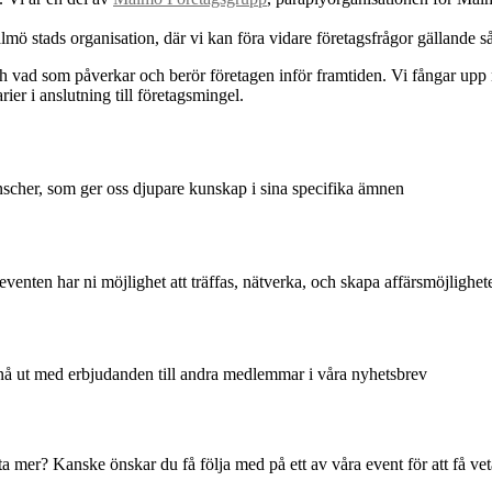
almö stads organisation, där vi kan föra vidare företagsfrågor gälland
ch vad som påverkar och berör företagen inför framtiden. Vi fångar upp
r i anslutning till företagsmingel.
ranscher, som ger oss djupare kunskap i sina specifika ämnen
enten har ni möjlighet att träffas, nätverka, och skapa affärsmöjlighet
 nå ut med erbjudanden till andra medlemmar i våra nyhetsbrev
veta mer? Kanske önskar du få följa med på ett av våra event för att få v