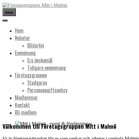
menu
Hem
Nyheter
Bildarkiv
Evenemang
Era önskemål
Tidigare evenemang
Företagsgruppen
Stadgarna
Personuppgiftspolicy
Medlemmar
Kontakt
Bli medlem
Välkommen till Företagsgruppen Mitt i Malmö
Vi är företagsnätverket för er som verkar och arbetar i centrala Malmö