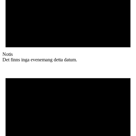
Notis
Det finns inga evenemang detta datum.