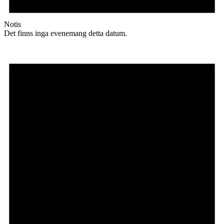
Notis
Det finns inga evenemang detta datum.