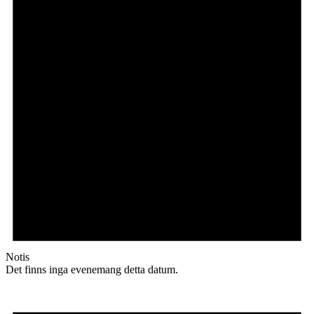
Notis
Det finns inga evenemang detta datum.