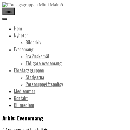
menu
Hem
Nyheter
Bildarkiv
Evenemang
Era önskemål
Tidigare evenemang
Företagsgruppen
Stadgarna
Personuppgiftspolicy
Medlemmar
Kontakt
Bli medlem
Arkiv:
Evenemang
42 evenemang har hittats.