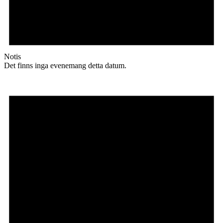
Notis
Det finns inga evenemang detta datum.