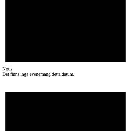
Notis
Det finns inga evenemang detta datum.