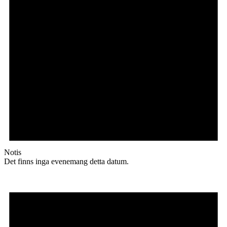
Notis
Det finns inga evenemang detta datum.