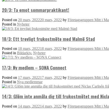
20/3: Ta emot sommarpraktikant!
Posted on
20 mars, 2022
20 mars, 2022
by
Företagsgruppen Mitt i M
Posted in
Nyheter
18/3: Ett trevligt frukostmöte med Malmö Stad
Posted on
18 mars, 2022
18 mars, 2022
by
Företagsgruppen Mitt i M
Posted in
Bildarkiv
,
Nyheter
17/3: Ny medlem – SONA Connect
Posted on
17 mars, 2022
17 mars, 2022
by
Företagsgruppen Mitt i M
Posted in
Nya medlemmar
14/3: Glöm inte anmäla dig till frukostmötet med Nicl
Posted on
14 mars, 2022
14 mars, 2022
by
Företagsgruppen Mitt i M