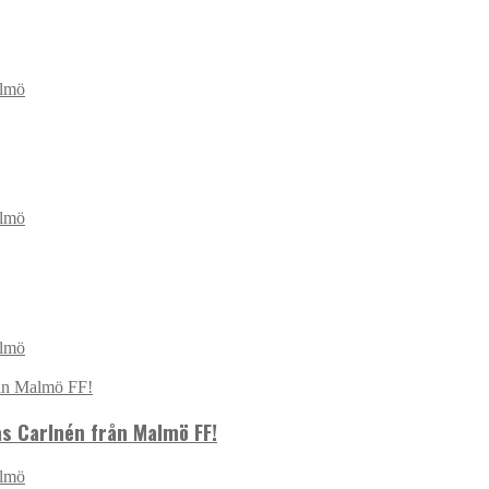
almö
almö
almö
as Carlnén från Malmö FF!
almö