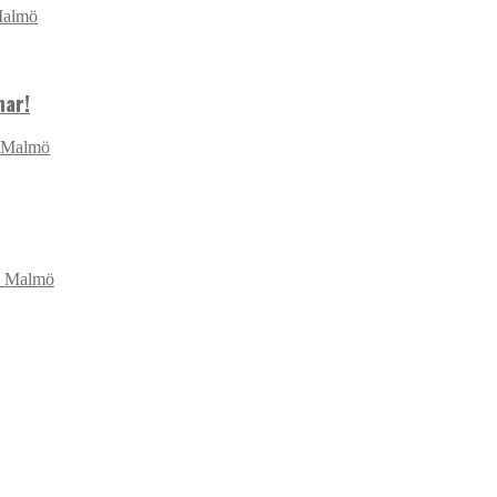
Malmö
nar!
i Malmö
 i Malmö